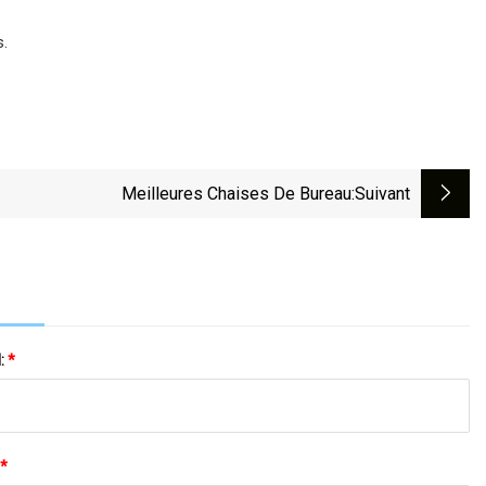
s.
Meilleures Chaises De Bureau
:suivant
l:
*
*