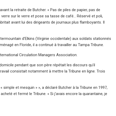
avant la retraite de Butcher. « Pas de piles de papier, pas de
 verre sur le verre et pose sa tasse de café… Réservé et poli,
ritait avant lui des dirigeants de journaux plus flamboyants. Il
ntermountain d'Elkins (Virginie occidentale) aux soldats stationnés
énagé en Floride, il a continué à travailler au Tampa Tribune.
International Circulation Managers Association.
domicile pendant que son père répétait les discours qu'il
travail consistait notamment à mettre la Tribune en ligne. Trois
 « simple et mesquin » », a déclaré Butcher à la Tribune en 1997,
cheté et fermé le Tribune. « Si j’avais encore la quarantaine, je