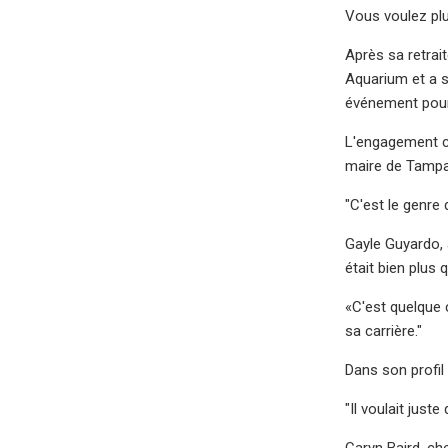
Vous voulez plu
Après sa retrai
Aquarium et a s
événement pour 
L'engagement civ
maire de Tampa,
"C'est le genre
Gayle Guyardo, 
était bien plus q
«C'est quelque c
sa carrière."
Dans son profil 
"Il voulait juste 
Caryn Baird, ch