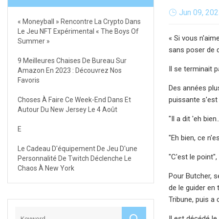
Jun 09, 20
« Moneyball » Rencontre La Crypto Dans
Le Jeu NFT Expérimental « The Boys Of
« Si vous n'aim
Summer »
sans poser de q
9 Meilleures Chaises De Bureau Sur
Il se terminait 
Amazon En 2023 : Découvrez Nos
Favoris
Des années plus 
puissante s'est 
Choses À Faire Ce Week-End Dans Et
Autour Du New Jersey Le 4 Août
"Il a dit 'eh bie
E
"Eh bien, ce n'es
Le Cadeau D'équipement De Jeu D'une
"C'est le point",
Personnalité De Twitch Déclenche Le
Chaos À New York
Pour Butcher, se
de le guider en
Tribune, puis a
Il est décédé le