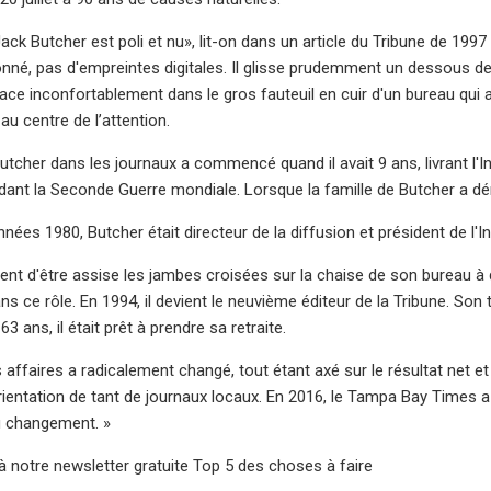
ck Butcher est poli et nu», lit-on dans un article du Tribune de 1997 
fonné, pas d'empreintes digitales. Il glisse prudemment un dessous de
ce inconfortablement dans le gros fauteuil en cuir d'un bureau qui ab
au centre de l’attention.
Butcher dans les journaux a commencé quand il avait 9 ans, livrant l'I
dant la Seconde Guerre mondiale. Lorsque la famille de Butcher a dém
nnées 1980, Butcher était directeur de la diffusion et président de l'
ient d'être assise les jambes croisées sur la chaise de son bureau à 
s ce rôle. En 1994, il devient le neuvième éditeur de la Tribune. Son 
63 ans, il était prêt à prendre sa retraite.
affaires a radicalement changé, tout étant axé sur le résultat net et
rientation de tant de journaux locaux. En 2016, le Tampa Bay Times a a
u changement. »
notre newsletter gratuite Top 5 des choses à faire