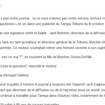
23
ez pas notre journal… ou si vous n'aimez pas notre service, écrive
uestions », lit-on dans une publicité du Tampa Tribune du 8 octobre
par une signature nette et lisible : Jack Butcher, directeur de la diffusi
tard, en tant qu'éditeur et directeur général de la Tribune, Butcher 
arrêtée. Ce visiteur souhaitait retirer une histoire récente à son suje
n... est-ce vrai ?'", se souvient la fille de Butcher, Donna DeVille.
t pas la question", répondit le visiteur.
 a rétorqué l'éditeur.
rvir le public à travers le journal a toujours été l'objectif, qu'il s'agi
 tant que directeur de la diffusion ou de le façonner pour un avenir n
 continué à travailler pour Tampa dans d'autres rôles, notamment en t
 20 juillet à 90 ans de causes naturelles.