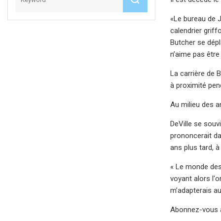
«Le bureau de Ja
calendrier grif
Butcher se dépla
n’aime pas être 
La carrière de 
à proximité pen
Au milieu des a
DeVille se souv
prononcerait dan
ans plus tard, à 
« Le monde des 
voyant alors l'o
m’adapterais a
Abonnez-vous à 